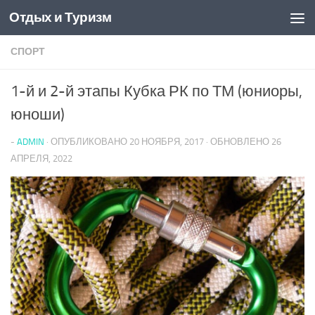
Отдых и Туризм
Перейти к содержимому
СПОРТ
1-й и 2-й этапы Кубка РК по ТМ (юниоры,
юноши)
-
ADMIN
· ОПУБЛИКОВАНО
20 НОЯБРЯ, 2017
· ОБНОВЛЕНО
26
АПРЕЛЯ, 2022