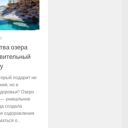
6
тва озера
овительный
ду
торый подарит не
ния, но и
здоровья? Озеро
 — уникальное
да создала
я оздоровления.
аться о...