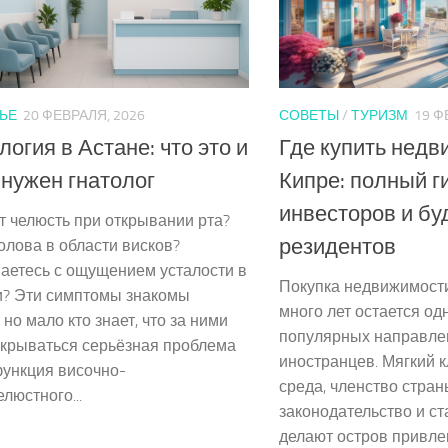
ЬЕ
20 ФЕВРАЛЯ, 2026
СОВЕТЫ
/
ТУРИЗМ
19 Ф
логия в Астане: что это и
Где купить недв
 нужен гнатолог
Кипре: полный г
инвесторов и б
 челюсть при открывании рта?
резидентов
олова в области висков?
аетесь с ощущением усталости в
Покупка недвижимости
и? Эти симптомы знакомы
много лет остается од
 но мало кто знает, что за ними
популярных направле
скрываться серьёзная проблема
иностранцев. Мягкий 
ункция височно-
среда, членство стран
люстного...
законодательство и с
делают остров привле