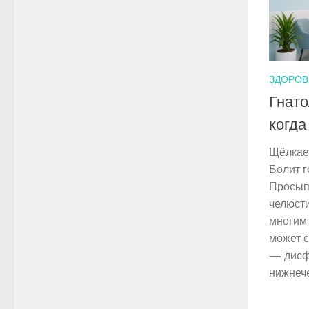
ЗДОРОВ
Гнато
когда
Щёлкает
Болит г
Просып
челюст
многим,
может 
— дисф
нижнече