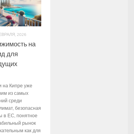
ЕВРАЛЯ, 2026
ижимость на
ид для
удущих
 на Кипре уже
ним из самых
ний среди
климат, безопасная
ы в ЕС, понятное
табильный рынок
кательным как для