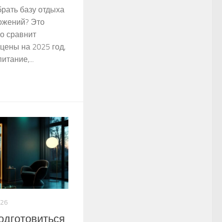
брать базу отдыха
ожений? Это
о сравнит
цены на 2025 год,
тание,...
026
одготовиться