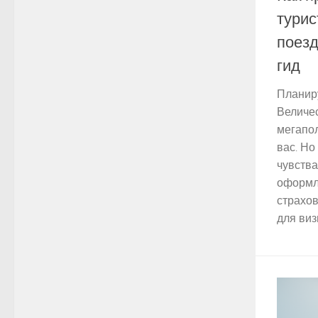
турис
поезд
гид
Планиру
Величе
мегапол
вас. Но
чувств
оформл
страхо
для виз