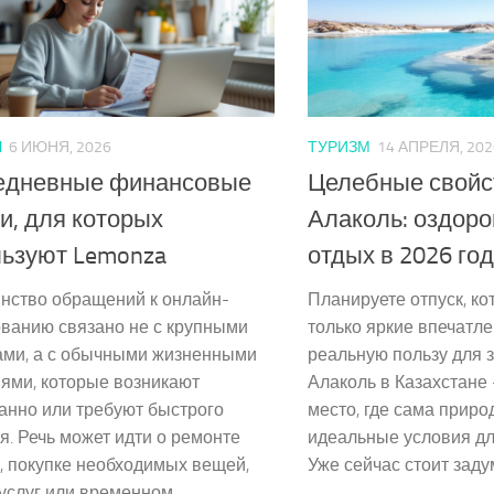
Ы
6 ИЮНЯ, 2026
ТУРИЗМ
14 АПРЕЛЯ, 202
едневные финансовые
Целебные свойс
и, для которых
Алаколь: оздор
льзуют Lemonza
отдых в 2026 го
нство обращений к онлайн-
Планируете отпуск, ко
ованию связано не с крупными
только яркие впечатле
ами, а с обычными жизненными
реальную пользу для 
ями, которые возникают
Алаколь в Казахстане
анно или требуют быстрого
место, где сама приро
. Речь может идти о ремонте
идеальные условия дл
, покупке необходимых вещей,
Уже сейчас стоит задум
услуг или временном...