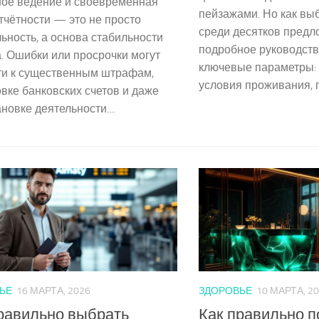
ное ведение и своевременная
пейзажами. Но как вы
тчётности — это не просто
среди десятков предл
ность, а основа стабильности
подробное руководств
. Ошибки или просрочки могут
ключевые параметры: 
ти к существенным штрафам,
условия проживания, пи
вке банковских счетов и даже
новке деятельности....
ЬЕ
16 МАРТА, 2026
ЗДОРОВЬЕ
10 МАРТА, 2
равильно выбрать
Как правильно п