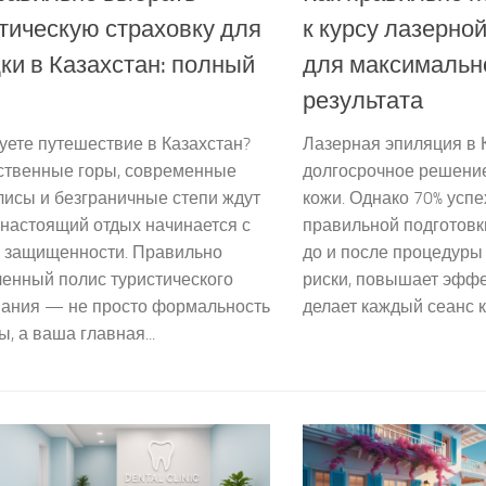
тическую страховку для
к курсу лазерно
ки в Казахстан: полный
для максимальн
результата
ете путешествие в Казахстан?
Лазерная эпиляция в 
ственные горы, современные
долгосрочное решение
исы и безграничные степи ждут
кожи. Однако 70% успе
 настоящий отдых начинается с
правильной подготовк
а защищенности. Правильно
до и после процедуры
енный полис туристического
риски, повышает эффе
вания — не просто формальность
делает каждый сеанс к
ы, а ваша главная...