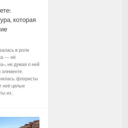
ете:
ура, которая
тие
валась в роли
ка — её
а», не думая о ней
 элементе.
нилась: флористы
г неё целые
ы из...