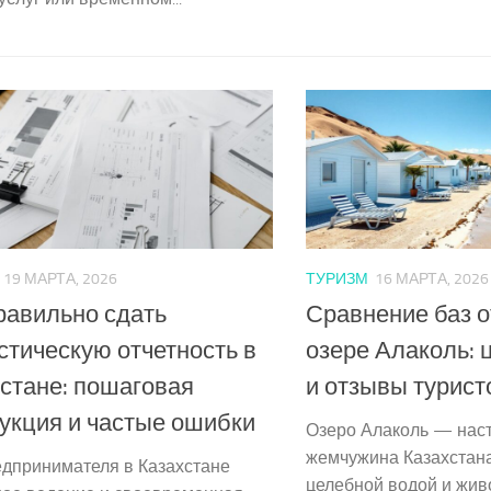
19 МАРТА, 2026
ТУРИЗМ
16 МАРТА, 2026
равильно сдать
Сравнение баз о
стическую отчетность в
озере Алаколь: 
стане: пошаговая
и отзывы турист
укция и частые ошибки
Озеро Алаколь — нас
жемчужина Казахстана
едпринимателя в Казахстане
целебной водой и жи