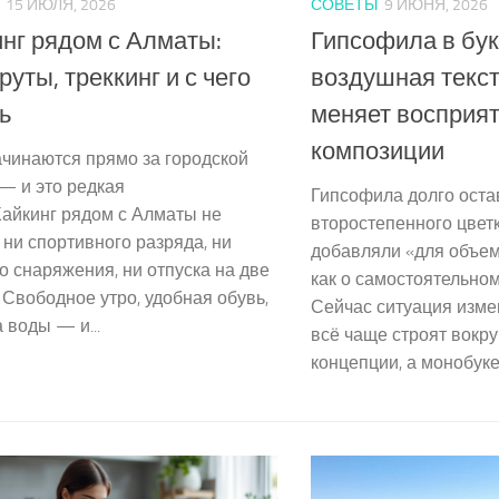
15 ИЮЛЯ, 2026
СОВЕТЫ
9 ИЮНЯ, 2026
нг рядом с Алматы:
Гипсофила в бук
уты, треккинг и с чего
воздушная текст
ь
меняет восприя
композиции
чинаются прямо за городской
— и это редкая
Гипсофила долго оста
Хайкинг рядом с Алматы не
второстепенного цвет
 ни спортивного разряда, ни
добавляли «для объем
о снаряжения, ни отпуска на две
как о самостоятельном
 Свободное утро, удобная обувь,
Сейчас ситуация изме
 воды — и...
всё чаще строят вокру
концепции, а монобукет