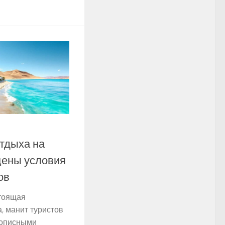
тдыха на
цены условия
ов
тоящая
, манит туристов
вописными