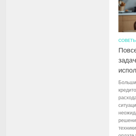
СОВЕТ
Повс
задач
испо
Больши
кредит
расход
ситуаци
неожид
решения
техники
оплате 