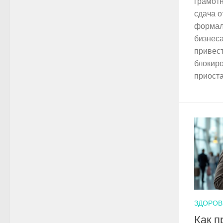
грамот
сдача о
формаль
бизнеса
привес
блокиро
приоста
ЗДОРОВ
Как п