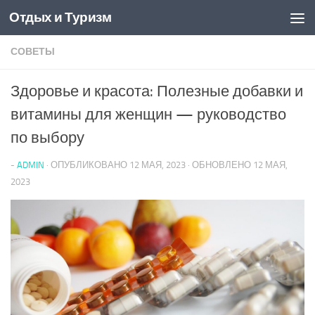
Отдых и Туризм
Перейти к содержимому
СОВЕТЫ
Здоровье и красота: Полезные добавки и
витамины для женщин — руководство
по выбору
-
ADMIN
· ОПУБЛИКОВАНО
12 МАЯ, 2023
· ОБНОВЛЕНО
12 МАЯ,
2023