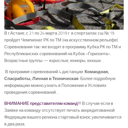
В г.Астане, с 21 по 24 марта 2019 г. в спортзалах сш.№ 19
пройдет Чемпионат РК по ТМ (на искусственном рельефе).
Соревнования так-же входят в программу Кубка РК по ТМ и
Республиканских соревнований на Кубок «Горизонта».
Возрастные группы — взрослые, юниоры, юноши…
В программе соревнований 4 дистанции:
Командная,
Спасработы, Личная и Техническая
. Более подробную
информацию можно узнать в Положении и Условиях
проведения соревнований…
ВНИМАНИЕ представителям команд!!!
В случае если в
Заявке на команду отсутствует печать аккредитованной
Федерации вашего региона стартовый взнос увеличивается
в два раза.