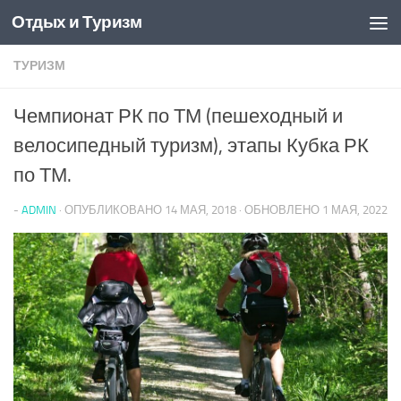
Отдых и Туризм
Перейти к содержимому
ТУРИЗМ
Чемпионат РК по ТМ (пешеходный и
велосипедный туризм), этапы Кубка РК
по ТМ.
-
ADMIN
· ОПУБЛИКОВАНО
14 МАЯ, 2018
· ОБНОВЛЕНО
1 МАЯ, 2022