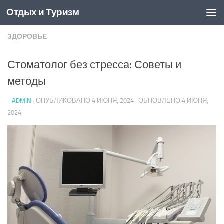
Отдых и Туризм
Перейти к содержимому
ЗДОРОВЬЕ
Стоматолог без стресса: Советы и
методы
-
ADMIN
· ОПУБЛИКОВАНО
4 ИЮНЯ, 2024
· ОБНОВЛЕНО
4 ИЮНЯ,
2024