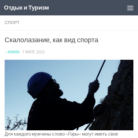
Отдых и Туризм
Перейти к содержимому
СПОРТ
Скалолазание, как вид спорта
-
ADMIN
·
1 МАЯ, 2022
Для каждого мужчины слово «Горы» могут иметь свое