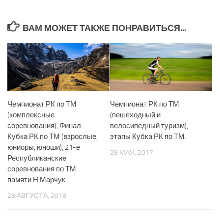
ВАМ МОЖЕТ ТАКЖЕ ПОНРАВИТЬСЯ...
Чемпионат РК по ТМ
Чемпионат РК по ТМ
(комплексные
(пешеходный и
соревнования), Финал
велосипедный туризм),
Кубка РК по ТМ (взрослые,
этапы Кубка РК по ТМ.
юниоры, юноши), 21-е
28 МАЯ, 2017
Республиканские
соревнования по ТМ
памяти Н.Марчук.
28 АВГУСТА, 2018