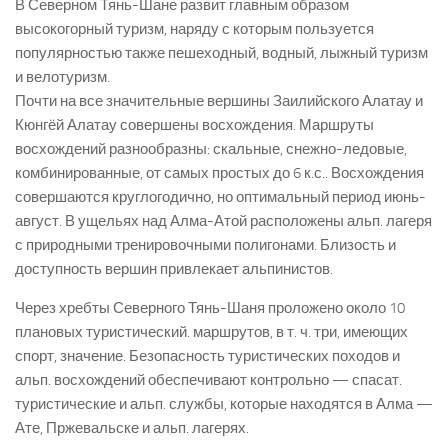
В Северном Тянь-Шане развит главным образом
высокогорный туризм, наряду с которым пользуется
популярностью также пешеходный, водный, лыжный туризм
и велотуризм.
Почти на все значительные вершины Заилийского Алатау и
Кюнгёй Алатау совершены восхождения. Маршруты
восхождений разнообразны: скальные, снежно-ледовые,
комбинированные, от самых простых до 6 к.с.. Восхождения
совершаются круглогодично, но оптимальный период июнь-
август. В ущельях над Алма-Атой расположены альп. лагеря
с природными тренировочными полигонами. Близость и
доступность вершин привлекает альпинистов.
Через хребты Северного Тянь-Шаня проложено около 10
плановых туристический. маршрутов, в т. ч. три, имеющих
спорт, значение. Безопасность туристических походов и
альп. восхождений обеспечивают контрольно — спасат.
туристические и альп. службы, которые находятся в Алма —
Ате, Пржевальске и альп. лагерях.