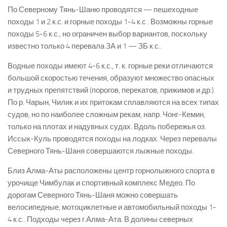
По Северному Тянь-Шаню проводятся — пешеходные
походы 1 и 2 к.с. и горные походы 1-4 к.с.. Возможны горные
походы 5-6 к.с., но ограничен выбор вариантов, поскольку
известно только 4 перевала ЗА и 1 — ЗБ к.с..
Водные походы имеют 4-6 к.с., т. к. горные реки отличаются
большой скоростью течения, образуют множество опасных
и трудных препятствий (порогов, перекатов, прижимов и др.).
По р. Чарын, Чилик и их притокам сплавляются на всех типах
судов, но по наиболее сложным рекам, напр. Чонг-Кемин,
только на плотах и надувных судах. Вдоль побережья оз.
Иссык-Куль проводятся походы на лодках. Через перевалы
Северного Тянь-Шаня совершаются лыжные походы.
Близ Алма-Аты расположены центр горнолыжного спорта в
урочище Чимбулак и спортивный комплекс Медео. По
дорогам Северного Тянь-Шаня можно совершать
велосипедные, мотоциклетные и автомобильный походы 1-
4 к.с.. Подходы через г.Алма-Ата. В долины северных