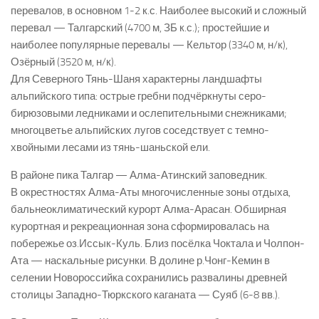
перевалов, в основном 1-2 к.с. Наиболее высокий и сложный
перевал — Талгарский (4700 м, ЗБ к.с.); простейшие и
наиболее популярные перевалы — Кельтор (3340 м, н/к),
Озёрный (3520 м, н/к).
Для Северного Тянь-Шаня характерны ландшафты
альпийского типа: острые гребни подчёркнуты серо-
бирюзовыми ледниками и ослепительными снежниками;
многоцветье альпийских лугов соседствует с темно-
хвойными лесами из тянь-шаньской ели.
В районе пика Талгар — Алма-Атинский заповедник.
В окрестностях Алма-Аты многочисленные зоны отдыха,
бальнеоклиматический курорт Алма-Арасан. Обширная
курортная и рекреационная зона сформировалась на
побережье оз.Иссык-Куль. Близ посёлка Чоктала и Чолпон-
Ата — наскальные рисунки. В долине р.Чонг-Кемин в
селении Новороссийка сохранились развалины древней
столицы Западно-Тюркского каганата — Суяб (6-8 вв.).