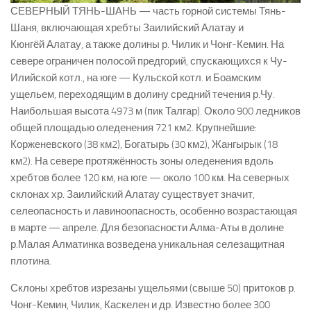
СЕВЕРНЫЙ ТЯНЬ-ШАНЬ — часть горной системы Тянь-
Шаня, включающая хребты Заилийский Алатау и
Кюнгёй Алатау, а также долины р. Чилик и Чонг-Кемин. На
севере ограничен полосой предгорий, спускающихся к Чу-
Илийской котл., на юге — Кульской котл. и Боамским
ущельем, переходящим в долину средний течения р.Чу.
Наибольшая высота 4973 м (пик Талгар). Около 900 ледников
общей площадью оледенения 721 км2. Крупнейшие:
Корженевского (38 км2), Богатырь (30 км2), Жангырык (18
км2). На севере протяжённость зоны оледенения вдоль
хребтов более 120 км, на юге — около 100 км. На северных
склонах хр. Заилийский Алатау существует значит,
селеопасность и лавиноопасность, особенно возрастающая
в марте — апреле. Для безопасности Алма-Аты в долине
р.Малая Алматинка возведена уникальная селезащитная
плотина.
Склоны хребтов изрезаны ущельями (свыше 50) притоков р.
Чонг-Кемин, Чилик, Каскелен и др. Известно более 300