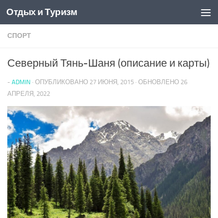
Отдых и Туризм
Перейти к содержимому
СПОРТ
Северный Тянь-Шаня (описание и карты)
-
ADMIN
· ОПУБЛИКОВАНО
27 ИЮНЯ, 2015
· ОБНОВЛЕНО
26
АПРЕЛЯ, 2022