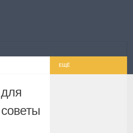
ЕЩЁ
 для
 советы