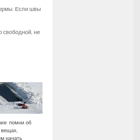
ормы. Если швы
 свободной, не
ие: помни об
 вещах,
ем начать