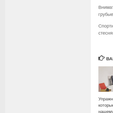
Внимат
грубые
Спорти
стесн
ВА
Упражн
которы
нашему