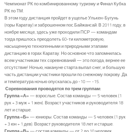
Чемпионат РК по комбинированному туризму и Финал Кубка
РК по ТМ.
В этом году дистанция пройдет в ущелье Улькен-Бугунь
(горы Каратау) и заброшенном пос.Байжансай. В 2011 году, в
ноябре месяце, здесь уже проходили ПСР — командам
тогда пришлось преодолеть 60-ти километровую,
насыщенную техногенными и природными этапами
дистанцию в горах Каратау. Но основное что запомнилась
всем участникам тех соревнований — это погода, вернее ее
отсутствие! Ночью, накануне старта выпал снег, и большую
часть дистанции участники прошли по снежному покрову. Да
и температура ночью опускалась до -10 — -15.
Соревнования проводятся по трем группам:
Группа «А»
— взрослые. Состав команды — 5 человек (1
рук + 3 муж + 1 жен). Возраст участников и руководителя 18
лет и старше.
Группа «Б»
— юниоры. Состав команды — 5 человек (1 рук
+ 3 юн + 1 дев). Возраст руководителя 18 лет и старше.
Группа «В»
— состав команды — от 2 до 10 человек.