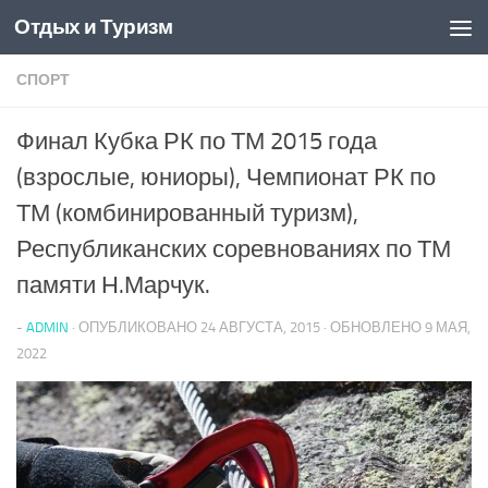
Отдых и Туризм
Перейти к содержимому
СПОРТ
Финал Кубка РК по ТМ 2015 года
(взрослые, юниоры), Чемпионат РК по
ТМ (комбинированный туризм),
Республиканских соревнованиях по ТМ
памяти Н.Марчук.
-
ADMIN
· ОПУБЛИКОВАНО
24 АВГУСТА, 2015
· ОБНОВЛЕНО
9 МАЯ,
2022