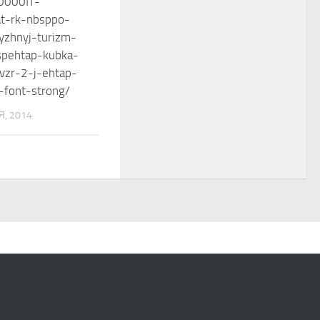
r0000ff-
t-rk-nbsppo-
yzhnyj-turizm-
spehtap-kubka-
vzr-2-j-ehtap-
-font-strong/
, 2014