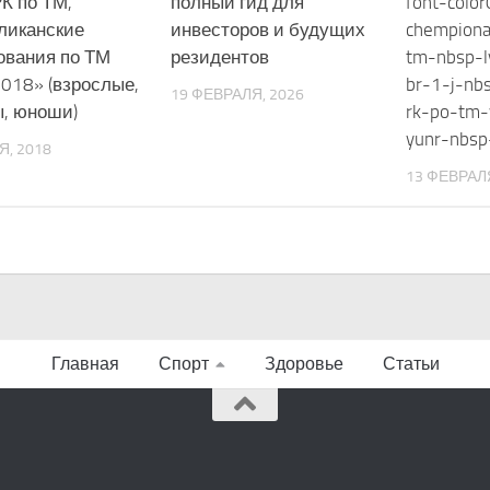
К по ТМ,
полный гид для
font-colo
ликанские
инвесторов и будущих
chempiona
ования по ТМ
резидентов
tm-nbsp-l
018» (взрослые,
br-1-j-nb
19 ФЕВРАЛЯ, 2026
, юноши)
rk-po-tm-
yunr-nbsp
Я, 2018
13 ФЕВРАЛЯ
Главная
Спорт
Здоровье
Статьи