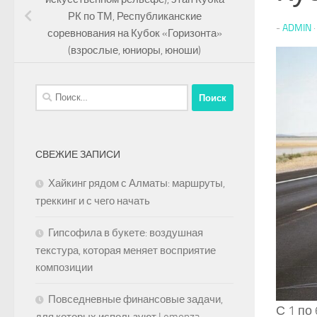
РК по ТМ, Республиканские
-
ADMIN
соревнования на Кубок «Горизонта»
(взрослые, юниоры, юноши)
Найти:
СВЕЖИЕ ЗАПИСИ
Хайкинг рядом с Алматы: маршруты,
треккинг и с чего начать
Гипсофила в букете: воздушная
текстура, которая меняет восприятие
композиции
Повседневные финансовые задачи,
С 1 по