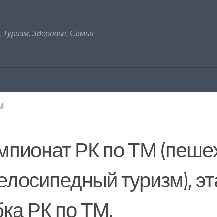
 Туризм, Здоровье, Семья
М
мпионат РК по ТМ (пеш
велосипедный туризм), э
бка РК по ТМ.