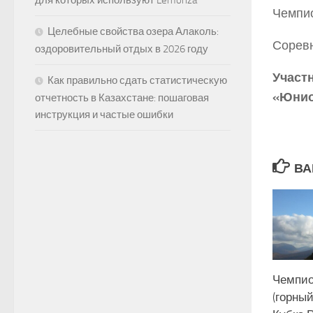
для которых используют Lemonza
Чемпио
Целебные свойства озера Алаколь:
Соревн
оздоровительный отдых в 2026 году
Участ
Как правильно сдать статистическую
«Юнио
отчетность в Казахстане: пошаговая
инструкция и частые ошибки
ВА
Чемпио
(горный