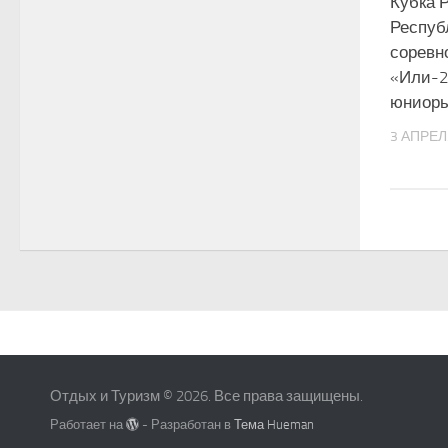
Кубка Р
Респуб
соревн
«Или-2
юниоры
3 АПРЕЛ
Отдых и Туризм © 2026. Все права защищены.
Работает на
- Разработан в
Тема Hueman