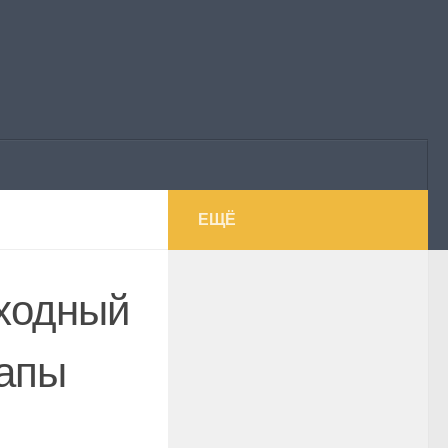
ЕЩЁ
еходный
тапы