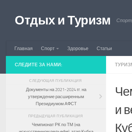
Перейти к содержимому
Отдых и Туризм
Спорт,
Главная
Спорт
Здоровье
Статьи
СЛЕДИТЕ ЗА НАМИ:
ТУРИЗ
СЛЕДУЮЩАЯ ПУБЛИКАЦИЯ
Че
Документы на 2021-2024 гг. на
утверждение расширенным
Президиумом АФСТ
и 
ПРЕДЫДУЩАЯ ПУБЛИКАЦИЯ
Ку
Чемпионат РК по ТМ (на
искусственном рельефе), этап Кубка