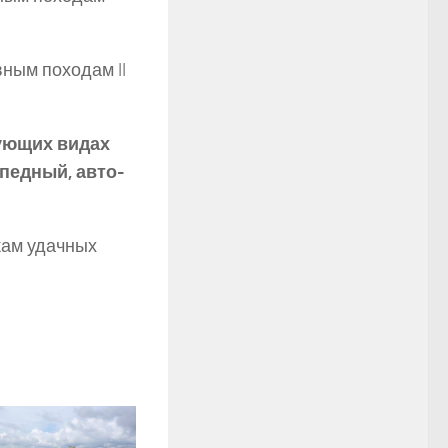
вным походам II
ующих видах
педный, авто-
кам удачных