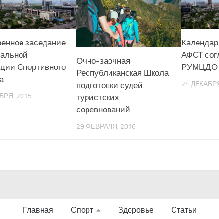
енное заседание
Календар
альной
АФСТ сог
Очно-заочная
ции Спортивного
РУМЦДО
Республиканская Школа
а
24 ДЕКАБРЯ
подготовки судей
БРЯ, 2015
туристских
соревнований
29 ФЕВРАЛЯ, 2016
Главная
Спорт
Здоровье
Статьи