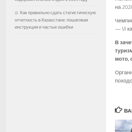
на 2020
Как правильно сдать статистическую
отчетность в Казахстане: пошаговая
Чемпио
инструкция и частые ошибки
— VI к
В зач
туриз
мото,
Органи
походо
ВА