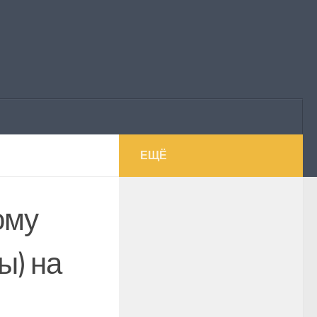
ЕЩЁ
ому
ы) на