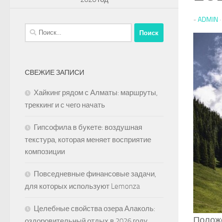
-
ADMIN
Найти:
СВЕЖИЕ ЗАПИСИ
Хайкинг рядом с Алматы: маршруты,
треккинг и с чего начать
Гипсофила в букете: воздушная
текстура, которая меняет восприятие
композиции
Повседневные финансовые задачи,
для которых используют Lemonza
Целебные свойства озера Алаколь:
Положе
оздоровительный отдых в 2026 году