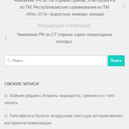
Чемпионат РК по ТМ (горный туризм), этап Кубка РК
по ТМ, Республиканские соревнования по ТМ
«Или-2018» (взрослые, юниоры, юноши)
ПРЕДЫДУЩАЯ ПУБЛИКАЦИЯ
Чемпионат РК по СТ (горные, горно-пешеходные
походы).
Найти:
СВЕЖИЕ ЗАПИСИ
Хайкинг рядом с Алматы: маршруты, треккинг и с чего
начать
Гипсофила в букете: воздушная текстура, которая меняет
восприятие композиции