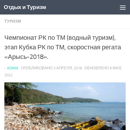
Отдых и Туризм
Перейти к содержимому
ТУРИЗМ
Чемпионат РК по ТМ (водный туризм),
этап Кубка РК по ТМ, скоростная регата
«Арысь-2018».
-
ADMIN
· ОПУБЛИКОВАНО
3 АПРЕЛЯ, 2018
· ОБНОВЛЕНО
9 МАЯ,
2022